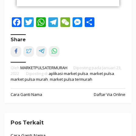
Facebook
Twitter
WhatsApp
Telegram
WeChat
Messenger
Share
Share
Oleh
MARKETPULSATERMURAH
Diposting pada
Januari 23,
2022
Diposting di
aplikasi market pulsa
,
market pulsa
,
market pulsa murah
,
market pulsa termurah
Cara Ganti Nama
Daftar Via Online
Pos Terkait
Cara Ganti Nama