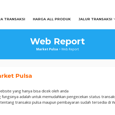
A TRANSAKSI
HARGA ALL PRODUK
JALUR TRANSAKSI
Web Report
Market Pulsa
>
Web Report
rket Pulsa
bsite yang hanya bisa dicek oleh anda
 fungsinya adalah untuk memudahkan pengecekan status transaks
u tentang transaksi pulsa maupun pembayaran sudah tersedia di 