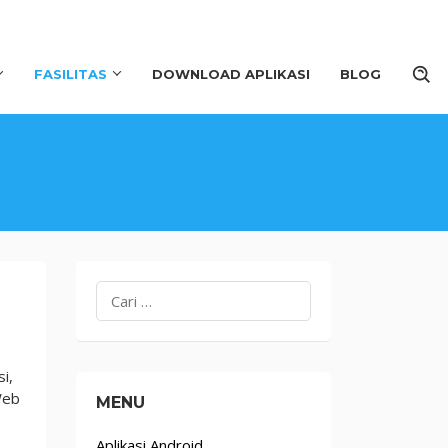
FASILITAS
DOWNLOAD APLIKASI
BLOG
Cari
untuk:
i,
Web
MENU
Aplikasi Android