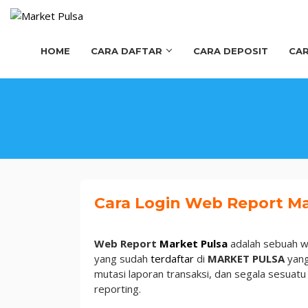
Loncat
ke
konten
HOME
CARA DAFTAR
CARA DEPOSIT
CAR
Web
Cara Login Web Report Ma
Report
Web Report
Market Pulsa
adalah sebuah we
yang sudah
terdaftar
di
MARKET PULSA
yang
mutasi laporan transaksi, dan segala sesuat
reporting.