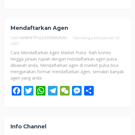
Mendaftarkan Agen
Oleh
MARKETPULSATERMURAH
Diposting pada
Januari 23,
2022
Cara Mendaftarkan Agen Market Pulsa Raih komisi
hingga jutaan rupiah dengan mendaftarkan agen pulsa
dibawah anda, Mendaftarkan agen di market pulsa bisa
mengunakan format mendaftarkan agen, semakin banyak
agen yang anda
Facebook
Twitter
WhatsApp
Telegram
WeChat
Messenger
Share
Info Channel