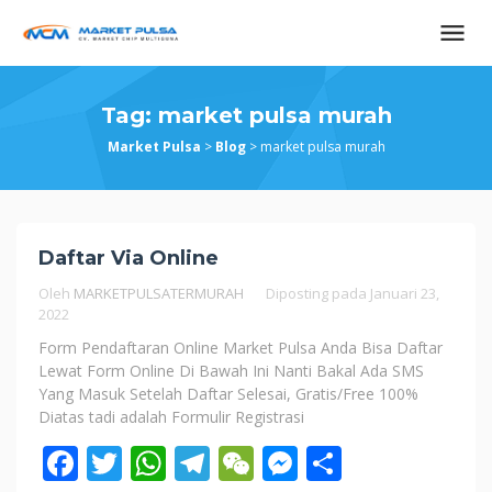
Loncat
ke
konten
Tag:
market pulsa murah
Market Pulsa
>
Blog
>
market pulsa murah
Daftar Via Online
Oleh
MARKETPULSATERMURAH
Diposting pada
Januari 23,
2022
Form Pendaftaran Online Market Pulsa Anda Bisa Daftar
Lewat Form Online Di Bawah Ini Nanti Bakal Ada SMS
Yang Masuk Setelah Daftar Selesai, Gratis/Free 100%
Diatas tadi adalah Formulir Registrasi
Facebook
Twitter
WhatsApp
Telegram
WeChat
Messenger
Share