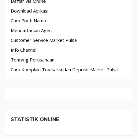
Daftar Via Online
Download Aplikasi
Cara Ganti Nama
Mendaftarkan Agen
Customer Service Market Pulsa
Info Channel
Tentang Perusahaan
Cara Komplain Transaksi dan Deposit Market Pulsa
STATISTIK ONLINE