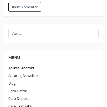
Cari
untuk:
MENU
Aplikasi Android
Autoreg Downline
Blog
Cara Daftar
Cara Deposit
Cara Transaksi